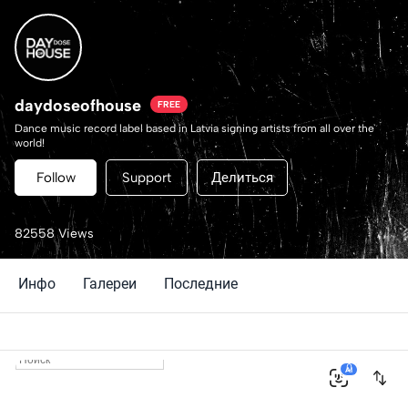
daydoseofhouse
FREE
Dance music record label based in Latvia signing artists from all over the
world!
Follow
Support
Делиться
82558 Views
Инфо
Галереи
Последние
0
AI